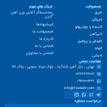
محصولات
لینک های مهم
ورق
محاسبه‌گر آنلاین وزن آهن
آلات
میلگرد
پیشنهادها
تسمه و چهارپهلو
محصولات ما
تیرآهن
درباره ما
قوطی و پروفیل
تماس با ما
لوله
تماس با مشاوران
نبشی
اطلاعات تماس
تهران ، بازار آهن شادآباد ، بلوک مرداد جنوبی ، پلاک 181
02166672021
09211001626
info@foolad7.com
درخواست مشاوره